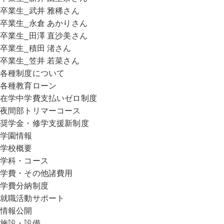
卒業生_武井 雅稀さん
卒業生_永倉 あかりさん
卒業生_田澤 直沙美さん
卒業生_積田 渚さん
卒業生_笠井 若菜さん
各種制度について
各種教育ローン
在学中学費支払いゼロ制度
夜間部トリマーコース
奨学金・修学支援新制度
学園情報
学校概要
学科・コース
学費・その他諸費用
学費分納制度
就職活動サポート
情報公開
施設・設備