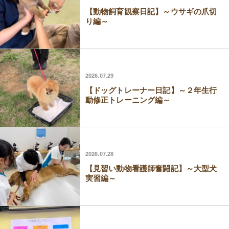
【動物飼育観察日記】～ウサギの爪切
り編～
2026.07.29
【ドッグトレーナー日記】～２年生行
動修正トレーニング編～
2026.07.28
【見習い動物看護師奮闘記】～大型犬
実習編～