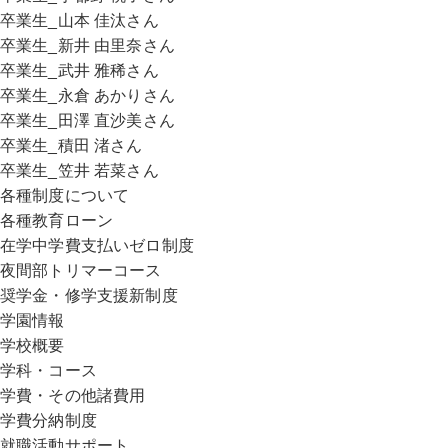
卒業生_山本 佳汰さん
卒業生_新井 由里奈さん
卒業生_武井 雅稀さん
卒業生_永倉 あかりさん
卒業生_田澤 直沙美さん
卒業生_積田 渚さん
卒業生_笠井 若菜さん
各種制度について
各種教育ローン
在学中学費支払いゼロ制度
夜間部トリマーコース
奨学金・修学支援新制度
学園情報
学校概要
学科・コース
学費・その他諸費用
学費分納制度
就職活動サポート