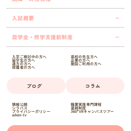
入試概要
奨学金・修学支援
新制度
入学ご検討中の方へ
高校の先生方へ
留学生の方へ
企業の方へ
遠方の方へ
施設ご利用の方へ
保護者の方へ
ブログ
コラム
情報公開
職業実践専門課程
シラバス
里親制度
プライバシーポリシー
360°VRキャンパスツアー
aiken-tv