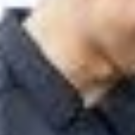
毎回違う
Top
オープンキャンパス情報
8月
月
火
水
木
金
土
日
1
2
3
4
5
6
7
8
9