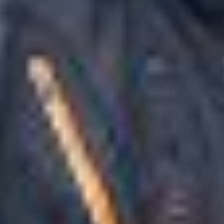
10
11
12
13
14
15
16
17
18
19
20
21
22
23
24
25
26
27
28
29
30
31
直近のイ
中学生向け職業体験
コース別オープンキャン