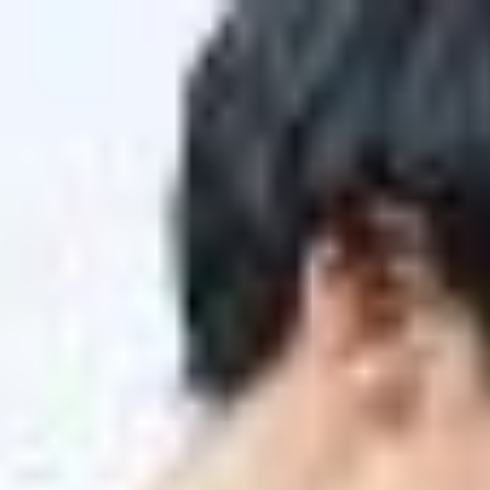
学校法人中村学園 専門学校ちば愛犬動物フラワー学園