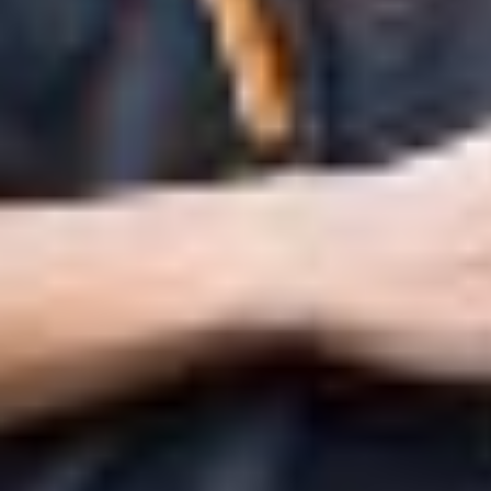
中学生向け職場体験
コース別オープンキャン
8.19
～卒業生大集合！～
8.21
水
金
目的別、選べ