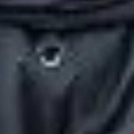
その他にも
中学生向け職業体験
平日学
初めて参加の方におすす
開催が予定され
コース別
コース別オープンキャン