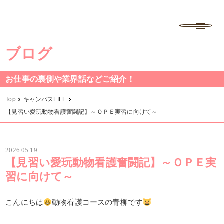
学校法人中村学園 専門学校ちば愛犬動物フラワー学園
MENU
ブログ
お仕事の裏側や業界話などご紹介！
Top
キャンパスLIFE
【見習い愛玩動物看護奮闘記】～ＯＰＥ実習に向けて～
2026.05.19
【見習い愛玩動物看護奮闘記】～ＯＰＥ実
習に向けて～
こんにちは
動物看護コースの青柳です