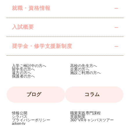
就職・資格情報
入試概要
奨学金・修学支援
新制度
入学ご検討中の方へ
高校の先生方へ
留学生の方へ
企業の方へ
遠方の方へ
施設ご利用の方へ
保護者の方へ
ブログ
コラム
情報公開
職業実践専門課程
シラバス
里親制度
プライバシーポリシー
360°VRキャンパスツアー
aiken-tv