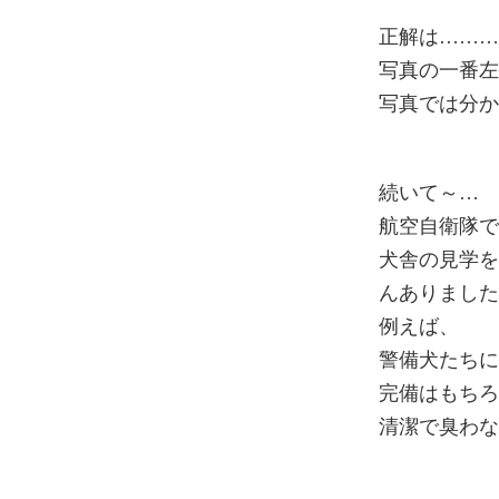
正解は……
写真の一番
写真では分
続いて～…
航空自衛隊
犬舎の見学
んありまし
例えば、
警備犬たち
完備はもち
清潔で臭わ