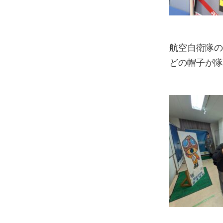
航空自衛隊
どの帽子が