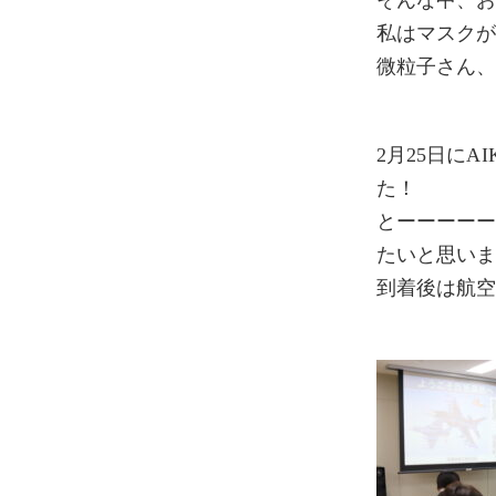
そんな中、
私はマスク
微粒子さん
2月25日に
た！
とーーーーー
たいと思い
到着後は航