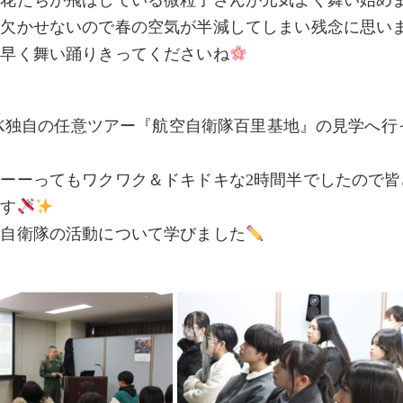
お花たちが飛ばしている微粒子さんが元気よく舞い始め
が欠かせないので春の空気が半減してしまい残念に思い
、早く舞い踊りきってくださいね
AIK独自の任意ツアー『航空自衛隊百里基地』の見学へ
ーーってもワクワク＆ドキドキな2時間半でしたので皆
ます
空自衛隊の活動について学びました