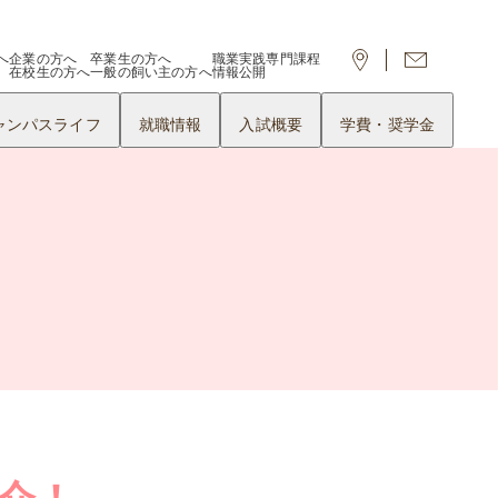
へ
企業の方へ
卒業生の方へ
職業実践専門課程
在校生の方へ
一般の飼い主の方へ
情報公開
ャンパスライフ
就職情報
入試概要
学費・奨学金