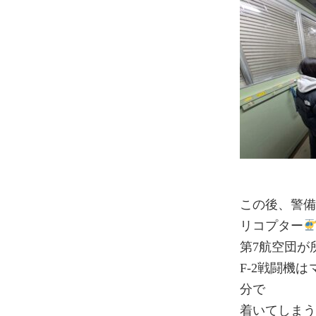
この後、警
リコプター
第7航空団が
F-2戦闘機
分で
着いてしま