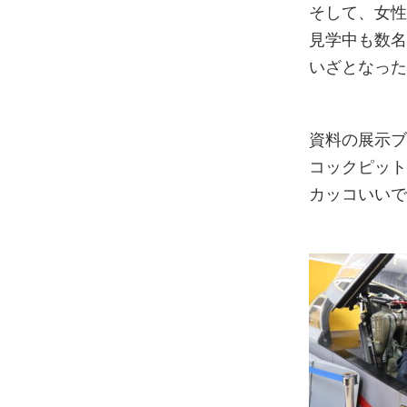
そして、女性
見学中も数
いざとなっ
資料の展示
コックピッ
カッコいい