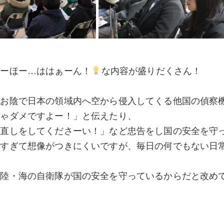
ほーほー…ははぁーん！
な内容が盛りだくさん！
のお陰で日本の領域内へ空から侵入してくる他国の偵察
ちゃダメですよー！」と伝えたり、
見直しをしてくださーい！」など忠告をし国の安全を守
きすぎて想像がつきにくいですが、毎日の何でもない日
や陸・海の自衛隊が国の安全を守っているからだと改め