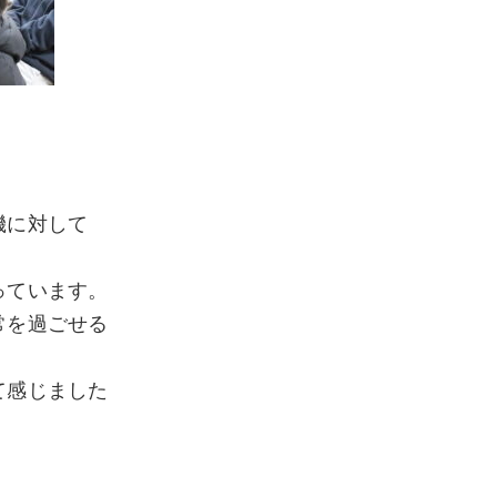
機に対して
っています。
常を過ごせる
て感じました