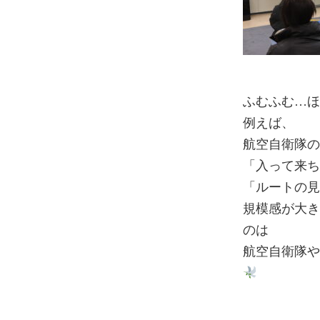
ふむふむ…
例えば、
航空自衛隊
「入って来
「ルートの
規模感が大
のは
航空自衛隊