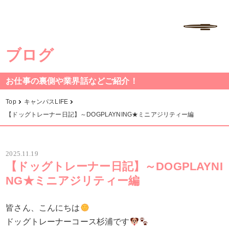
学校法人中村学園 専門学校ちば愛犬動物フラワー学園
MENU
ブログ
お仕事の裏側や業界話などご紹介！
Top
キャンパスLIFE
【ドッグトレーナー日記】～DOGPLAYNING★ミニアジリティー編
2025.11.19
【ドッグトレーナー日記】～DOGPLAYNI
NG★ミニアジリティー編
皆さん、こんにちは
ドッグトレーナーコース杉浦です