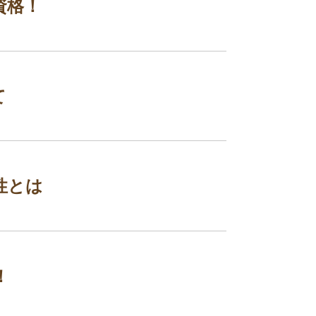
資格！
て
性とは
！