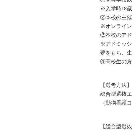
※入学時18
②本校の主
※オンライ
③本校のア
※アドミッ
夢をもち、
④高校生の
【選考方法
総合型選抜
（動物看護
【総合型選