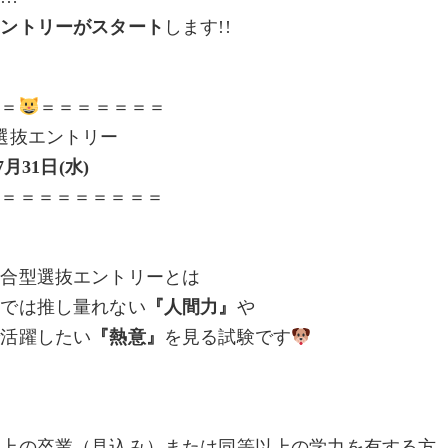
エントリーがスタート
します!!
＝＝
＝＝＝＝＝＝＝
選抜エントリー
7月31日(水)
＝＝＝＝＝＝＝＝＝＝
総合型選抜エントリーとは
けでは推し量れない
『人間力』
や
で活躍したい
『熱意』
を見る試験です
】
以上の卒業（見込み）または同等以上の学力を有する方