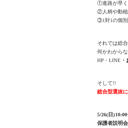
①進路が早
②人柄や動
③1対1の個
それでは総
何かわから
HP・LINE
・
そして!!
総合型選抜
5/26(日)10:00
保護者説明