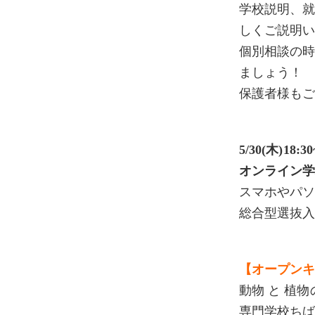
学校説明、就
しくご説明
個別相談の
ましょう！
保護者様も
5/30(木)18:30
オンライン学
スマホやパ
総合型選抜
【オープン
動物 と 植
専門学校ち