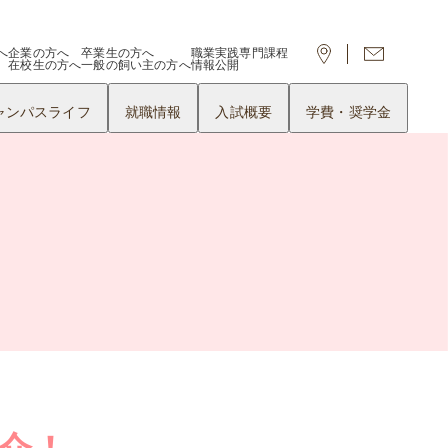
へ
企業の方へ
卒業生の方へ
職業実践専門課程
在校生の方へ
一般の飼い主の方へ
情報公開
ャンパスライフ
就職情報
入試概要
学費・奨学金