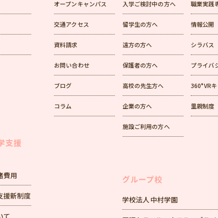
オープンキャンパス
入学ご検討中の方へ
職業実践
交通アクセス
留学生の方へ
情報公開
資料請求
遠方の方へ
シラバス
お問い合わせ
保護者の方へ
プライバ
ブログ
高校の先生方へ
360°V
コラム
企業の方へ
里親制度
施設ご利用の方へ
学支援
諸費用
グループ校
支援新制度
学校法人 中村学園
いて