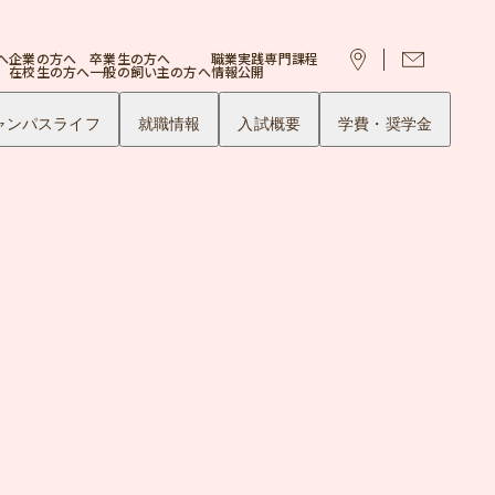
へ
企業の方へ
卒業生の方へ
職業実践専門課程
在校生の方へ
一般の飼い主の方へ
情報公開
ャンパスライフ
就職情報
入試概要
学費・奨学金