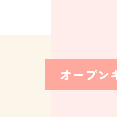
学校法人中村学園 専門学校ちば愛犬動物フラワー学園
オープン