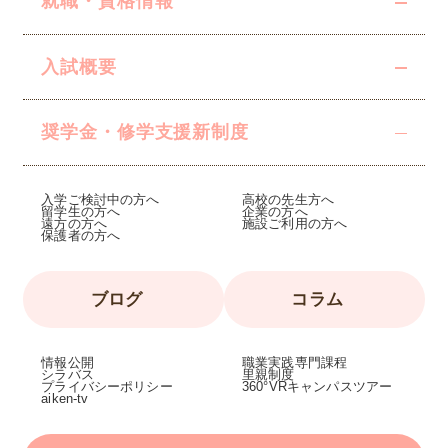
就職・資格情報
入試概要
奨学金・修学支援
新制度
入学ご検討中の方へ
高校の先生方へ
留学生の方へ
企業の方へ
遠方の方へ
施設ご利用の方へ
保護者の方へ
ブログ
コラム
情報公開
職業実践専門課程
シラバス
里親制度
プライバシーポリシー
360°VRキャンパスツアー
aiken-tv