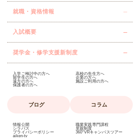
就職・資格情報
入試概要
奨学金・修学支援
新制度
入学ご検討中の方へ
高校の先生方へ
留学生の方へ
企業の方へ
遠方の方へ
施設ご利用の方へ
保護者の方へ
ブログ
コラム
情報公開
職業実践専門課程
シラバス
里親制度
プライバシーポリシー
360°VRキャンパスツアー
aiken-tv