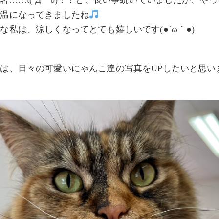
暑……ι(´Д｀υ)！！と、長い事続いていましたが、や
気温になってきましたね
な私は、涼しくなってとても嬉しいです(●´ω｀●)
は、日々の可愛いにゃんこ達の写真をUPしたいと思い