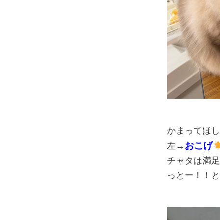
かまってほ
おこげ
左→
チャタは満
っとー！！と