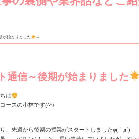
仕事の裏側や業界話などご紹
期が始まりました
～
ト通信～後期が始まりました
にちは
コースの小林です(^^♪
り、先週から後期の授業がスタートしましたφ(｀д´)