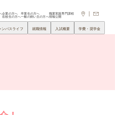
へ
企業の方へ
卒業生の方へ
職業実践専門課程
在校生の方へ
一般の飼い主の方へ
情報公開
ャンパスライフ
就職情報
入試概要
学費・奨学金