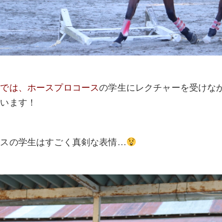
業では、
ホースプロコース
の学生に
レクチャーを受けな
ています！
ースの学生はすごく真剣な表情…