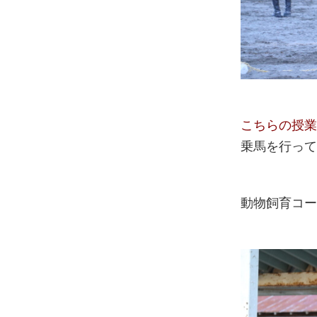
こちらの授
乗馬を行っ
動物飼育コ