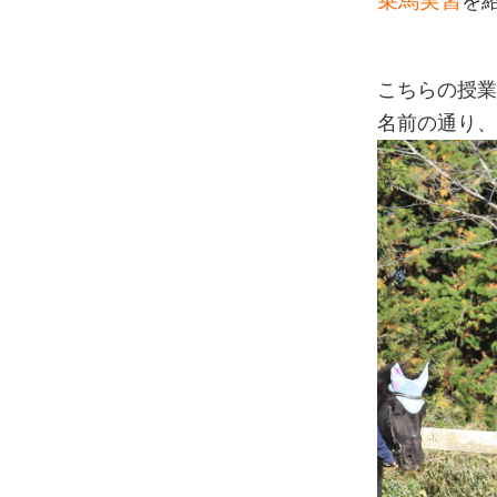
乗馬実習
を
こちらの授
名前の通り