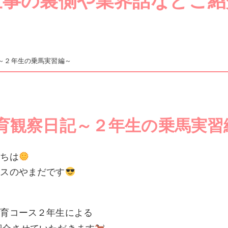
仕事の裏側や業界話などご紹
～２年生の乗馬実習編～
育観察日記～２年生の乗馬実習
にちは
ースのやまだです
飼育コース２年生による