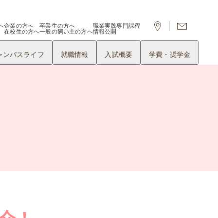
へ
企業の方へ
卒業生の方へ
職業実践専門課程
在校生の方へ
一般の飼い主の方へ
情報公開
ャンパスライフ
就職情報
入試概要
学費・奨学金