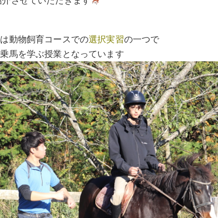
紹介させていただきます
業は動物飼育コースでの
選択実習
の一つで
、乗馬を学ぶ授業となっています