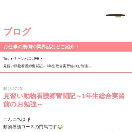
学校法人中村学園 専門学校ちば愛犬動物フラワー学園
MENU
ブログ
お仕事の裏側や業界話などご紹介！
Top
キャンパスLIFE
見習い動物看護師奮闘記～1年生総合実習前のお勉強～
2023.07.25
見習い動物看護師奮闘記～1年生総合実習
前のお勉強～
こんにちは
動物看護コースの門馬です