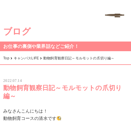
学校法人中村学園 専門学校ちば愛犬動物フラワー学園
MENU
ブログ
お仕事の裏側や業界話などご紹介！
Top
キャンパスLIFE
動物飼育観察日記～モルモットの爪切り編～
2022.07.14
動物飼育観察日記～モルモットの爪切り
編～
みなさんこんにちは！
動物飼育コースの清水です