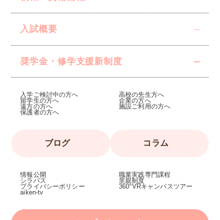
入試概要
奨学金・修学支援
新制度
入学ご検討中の方へ
高校の先生方へ
留学生の方へ
企業の方へ
遠方の方へ
施設ご利用の方へ
保護者の方へ
ブログ
コラム
情報公開
職業実践専門課程
シラバス
里親制度
プライバシーポリシー
360°VRキャンパスツアー
aiken-tv