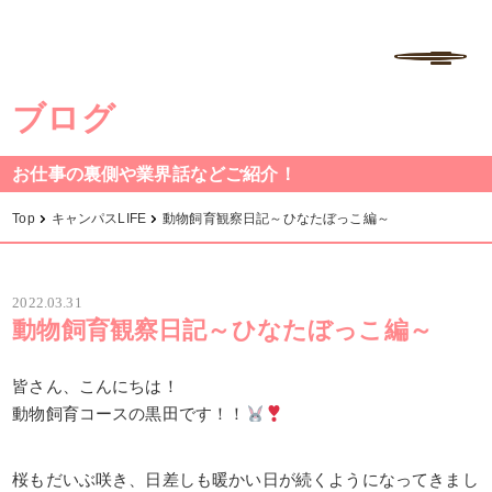
学校法人中村学園 専門学校ちば愛犬動物フラワー学園
MENU
ブログ
お仕事の裏側や業界話などご紹介！
Top
キャンパスLIFE
動物飼育観察日記～ひなたぼっこ編～
2022.03.31
動物飼育観察日記～ひなたぼっこ編～
皆さん、こんにちは！
動物飼育コースの黒田です！！
桜もだいぶ咲き、日差しも暖かい日が続くようになってきまし