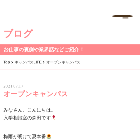
学校法人中村学園 専門学校ちば愛犬動物フラワー学園
MENU
ブログ
お仕事の裏側や業界話などご紹介！
Top
キャンパスLIFE
オープンキャンパス
2021.07.17
オープンキャンパス
みなさん、こんにちは。
入学相談室の森田です
梅雨が明けて夏本番