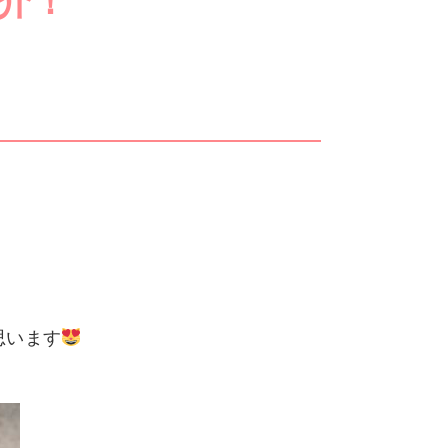
介！
思います