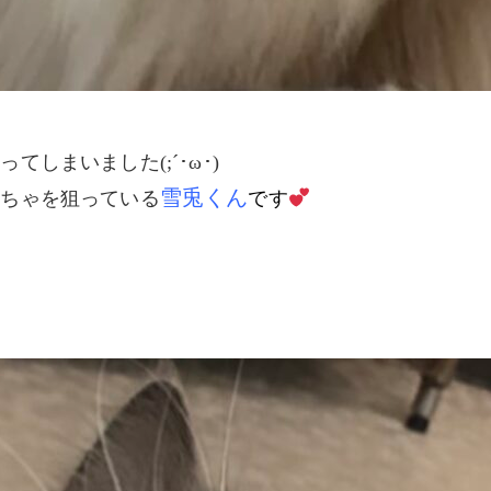
てしまいました(;´･ω･)
雪兎くん
もちゃを狙っている
です