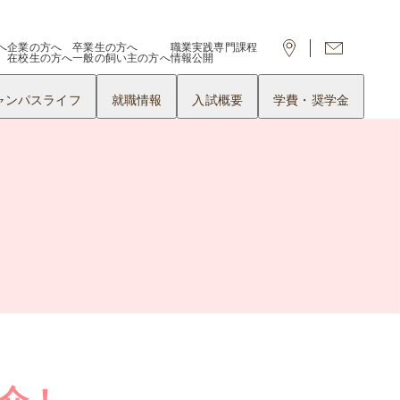
へ
企業の方へ
卒業生の方へ
職業実践専門課程
在校生の方へ
一般の飼い主の方へ
情報公開
ャンパスライフ
就職情報
入試概要
学費・奨学金